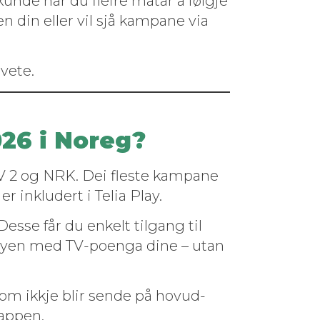
kunde har du fleire måtar å føl­gje
 din eller vil sjå kam­pane via
 vete.
026 i Noreg?
TV 2 og NRK. Dei fleste kam­pane
r inklud­ert i Telia Play.
esse får du enkelt til­gang til
menyen med TV-poen­ga dine – utan
om ikkje blir sende på hov­ud­
-appen.