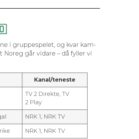
🇴
e i grup­pe­spelet, og kvar kam­
at Noreg går vidare – då fyller vi
Kanal/teneste
TV 2 Direk­te, TV
2 Play
gal
NRK 1, NRK TV
rike
NRK 1, NRK TV