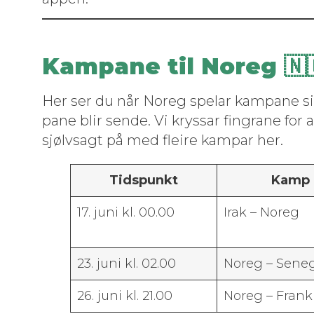
Kampane til Noreg 🇳
Her ser du når Noreg spelar kam­pane sin
pane blir sende. Vi krys­sar fin­grane for 
sjølvsagt på med fleire kam­par her.
Tid­spunkt
Kamp
17. juni kl. 00.00
Irak – Noreg
23. juni kl. 02.00
Noreg – Sene
26. juni kl. 21.00
Noreg – Frank