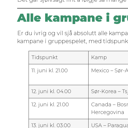
Alle kampane i g
Er du ivrig og vil sjå abso­lutt alle kam­
kam­pane i grup­pe­spelet, med tid­spunk
Tid­spunkt
Kamp
11. juni kl. 21.00
Mex­i­co – Sør-
12. juni kl. 04.00
Sør-Korea – Ts
12. juni kl. 21.00
Cana­da – Bos
Hercegovina
13. juni kl. 03.00
USA – Paragu