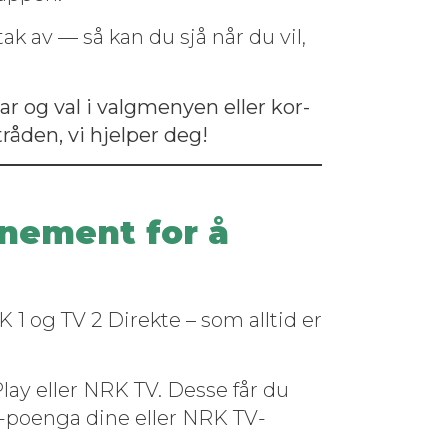
ak av — så kan du sjå når du vil,
ar og val i val­gmenyen eller kor­
rå­den, vi hjelper deg!
nement for å
 1 og TV 2 Direk­te – som alltid er
Play eller NRK TV. Desse får du
TV-poen­ga dine eller NRK TV-