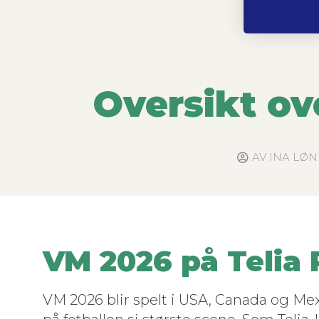
Oversikt ov
AV
INA LØN
VM 2026 på Telia 
VM 2026 blir spelt i USA, Cana­da og Mex­