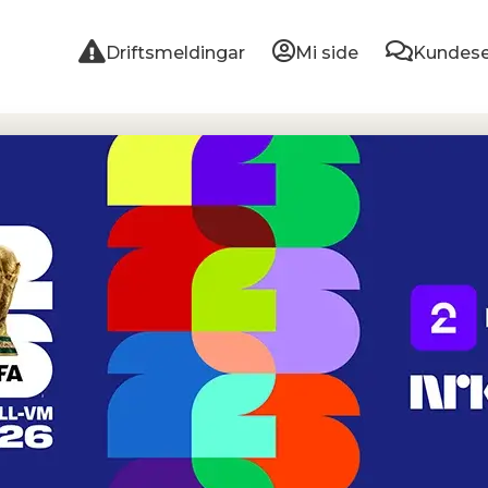
Driftsmeldingar
Mi side
Kundese