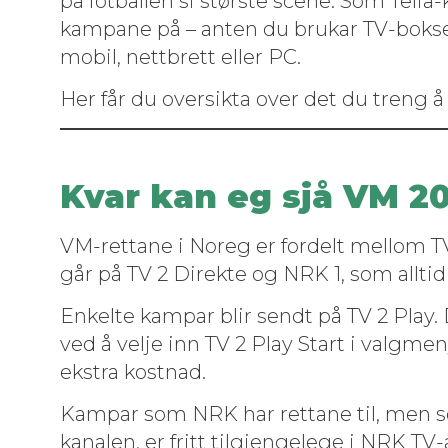
på fot­ballen si største scene. Som Telia-
kam­pane på – anten du brukar TV-bok­sen
mobil, net­tbrett eller PC.
Her får du over­sik­ta over det du treng å
Kvar kan eg sjå VM 2
VM-ret­tane i Noreg er fordelt mel­lom 
går på TV 2 Direk­te og NRK 1, som alltid e
Enkelte kam­par blir sendt på TV 2 Play. D
ved å vel­je inn TV 2 Play Start i val­g
ekstra kostnad.
Kam­par som NRK har ret­tane til, men s
kanalen, er fritt tilgjen­gelege i NRK TV