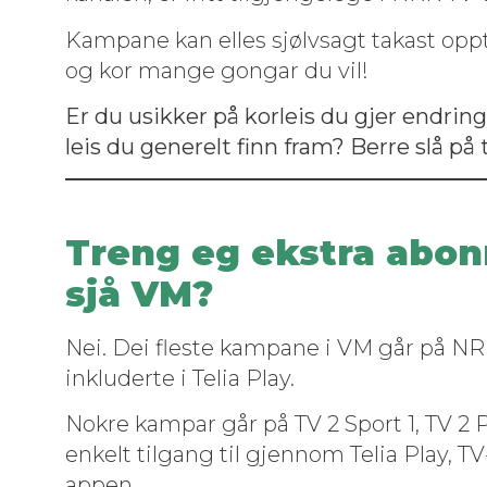
Kam­pane kan elles sjølvsagt takast opp­t
og kor mange gongar du vil!
Er du usikker på kor­leis du gjer endring
leis du generelt finn fram? Berre slå på t
Treng eg ekstra abon
sjå VM?
Nei. Dei fleste kam­pane i VM går på NRK
inklud­erte i Telia Play.
Nokre kam­par går på TV 2 Sport 1, TV 2 
enkelt til­gang til gjen­nom Telia Play, 
appen.