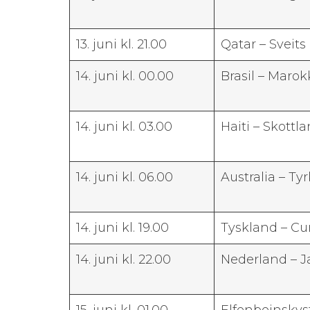
13. juni kl. 21.00
Qatar – Sveits
14. juni kl. 00.00
Brasil – Marok
14. juni kl. 03.00
Haiti – Skottl
14. juni kl. 06.00
Aus­tralia – Tyr
14. juni kl. 19.00
Tysk­land – Cu
14. juni kl. 22.00
Ned­er­land – 
15. juni kl. 01.00
Elfen­bein­skys