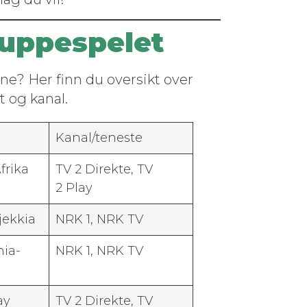
ruppespelet
pane? Her finn du over­sikt over
t og kanal.
Kanal/teneste
Afrika
TV 2 Direk­te, TV
2 Play
jekkia
NRK 1, NRK TV
nia-
NRK 1, NRK TV
ay
TV 2 Direk­te, TV