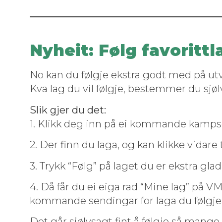
Nyheit: Følg favorittl
No kan du føl­gje ekstra godt med på utval
Kva lag du vil føl­gje, bestem­mer du sjøl
Slik gjer du det:
1. Klikk deg inn på ei kom­mande kamp
2. Der finn du laga, og kan klikke vidare ti
3. Trykk “Følg” på laget du er ekstra glad 
4. Då får du ei eiga rad “Mine lag” på VM-o
kom­mande sendin­gar for laga du følgje
Det går sjølvsagt fint å føl­gje så mange 