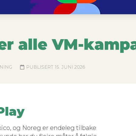
er alle VM-kamp
NING
PUBLISERT
15. JUNI 2026
Play
i­co, og Noreg er ende­leg tilbake