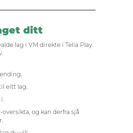
aget ditt
de lag i VM direk­te i Telia Play.
v.
sending.
l eitt lag.
i.
ver­sik­ta, og kan der­fra sjå
r.
lag du vil!