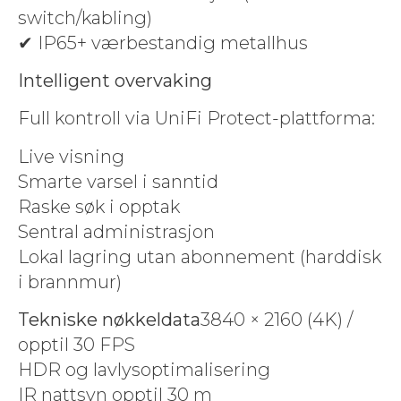
switch/kabling)
✔ IP65+ værbe­standig metallhus
Intel­li­gent overvaking
Full kon­troll via UniFi Protect-plattforma:
Live vis­ning
Smarte varsel i san­ntid
Raske søk i opp­tak
Sen­tral admin­is­trasjon
Lokal lagring utan abon­nement (hard­disk
i brannmur)
Tekniske nøkkel­da­ta
3840 × 2160 (4K) /
opp­til 30 FPS
HDR og lavlysop­ti­malis­er­ing
IR nattsyn opp­til 30 m