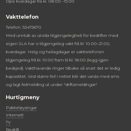
Ope kvardagar frå kl. 08:00 –15.00
Vakttelefon
Telefon: 53475670
Med unntak av utvida tilgjengelegheit for bedrifter med
eigen SLA har vi tilgjengeleg vakt frå kl. 10.00–21:00,
kvardagar. Helg og heilagdagar er vakttelefonen
tilgjengeleg frå kl. 10:00 fram til kl. 18:00 (legg igjen
beskjed). Vakthavande ringer tilbake så snart det er ledig
kapastitet. Ved større feil i nettet blir det varsla med sms
og lagt feilmelding ut under "driftsmeldingar".
Hurtigmeny
Pakkeløysingar
Internett
TV
Bedrift