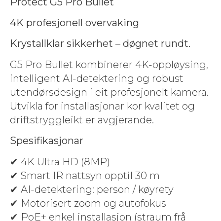
Pro­tect G5 Pro Bullet
4K pro­fesjonell overvaking
Krys­tal­lk­lar sikker­het – døgnet rundt.
G5 Pro Bul­let kom­biner­er 4K-oppløys­ing,
intel­li­gent AI-detek­ter­ing og robust
utendørs­de­sign i eit pro­fesjonelt kam­era.
Utvikla for instal­lasjonar kor kvalitet og
driftstryg­gleikt er avgjerande.
Spe­si­fikasjonar
✔ 4K Ultra HD (8MP)
✔ Smart IR nattsyn opp­til 30 m
✔ AI-detek­ter­ing: per­son / køyre­ty
✔ Motoris­ert zoom og aut­o­fokus
✔ PoE+ enkel instal­lasjon (straum frå