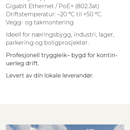
Giga­bit Eth­er­net / PoE+ (802.3at)
Drift­stem­per­atur: –20 °C til +50 °C
Vegg- og takmontering
Ideell for nærings­bygg, indus­tri, lager,
park­er­ing og boligprosjekter.
Pro­fesjonell tryg­gleik– bygd for kon­tin­
uer­leg drift
.
Lev­ert av din lokale leverandør
.