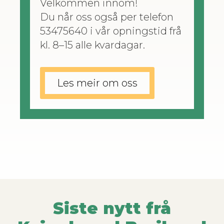
Velkom­men innom!
Du når oss også per tele­fon
53475640 i vår opn­ingstid frå
kl. 8–15 alle kvardagar.
Les meir om oss
Siste nytt frå