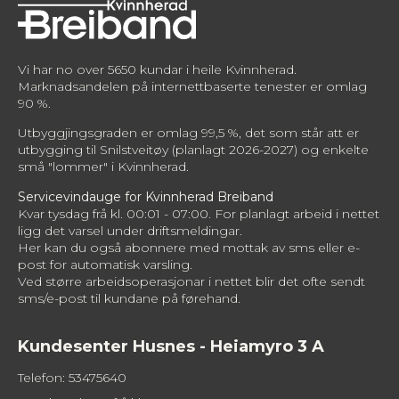
Vi har no over 5650 kundar i heile Kvinnherad.
Marknadsandelen på internettbaserte tenester er omlag
90 %.
Utbyggjingsgraden er omlag 99,5 %, det som står att er
utbygging til Snilstveitøy (planlagt 2026-2027) og enkelte
små "lommer" i Kvinnherad.
Servicevindauge for Kvinnherad Breiband
Kvar tysdag frå kl. 00:01 - 07:00. For planlagt arbeid i nettet
ligg det varsel under driftsmeldingar.
Her kan du også abonnere med mottak av sms eller e-
post for automatisk varsling.
Ved større arbeidsoperasjonar i nettet blir det ofte sendt
sms/e-post til kundane på førehand.
Kundesenter Husnes - Heiamyro 3 A
Telefon: 53475640