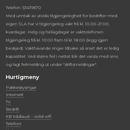
Telefon: 53475670
Med unntak av utvida tilgjengelegheit for bedrifter med
eigen SLA har vi tilgjengeleg vakt frå kl. 10.00–21:00,
kvardagar. Helg og heilagdagar er vakttelefonen
tilgjengeleg frå kl. 10:00 fram til kl. 18:00 (legg igjen
beskjed). Vakthavande ringer tilbake så snart det er ledig
kapastitet. Ved større feil i nettet blir det varsla med sms
og lagt feilmelding ut under "driftsmeldingar".
Hurtigmeny
Pakkeløysingar
Internett
TV
Bedrift
KB trådlaust – solid wifi
Telefoni