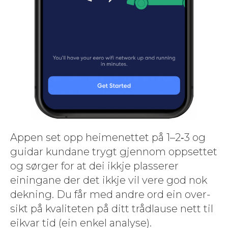
Appen set opp heimenet­tet på 1–2‑3 og
guidar kun­dane trygt gjen­nom oppset­tet
og sørg­er for at dei ikkje plasser­er
einingane der det ikkje vil vere god nok
dekn­ing. Du får med andre ord ein over­
sikt på kvaliteten på ditt tråd­lause nett til
eik­var tid (ein enkel analyse).