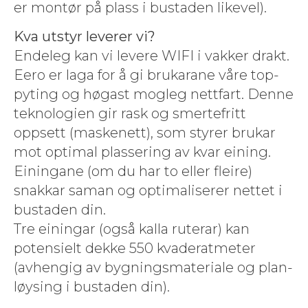
er mon­tør på plass i bus­taden likevel).
Kva utstyr lev­er­er vi?
Ende­leg kan vi levere WIFI i vakker drakt.
Eero er laga for å gi brukarane våre top­
pyt­ing og høgast mog­leg net­t­fart. Denne
teknolo­gien gir rask og smerte­fritt
oppsett (maskenett), som styr­er brukar
mot opti­mal plasser­ing av kvar ein­ing.
Einingane (om du har to eller fleire)
snakkar saman og opti­malis­er­er net­tet i
bus­taden din.
Tre einingar (også kalla ruter­ar) kan
poten­sielt dekke 550 kvader­at­meter
(avhengig av bygn­ings­ma­te­ri­ale og plan­
løys­ing i bus­taden din).