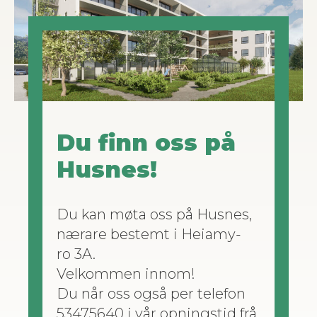
Du finn oss på
Husnes!
Du kan møta oss på Husnes,
nærare bestemt i Heiamy­
ro 3A.
Velkom­men innom!
Du når oss også per tele­fon
53475640 i vår opn­ingstid frå