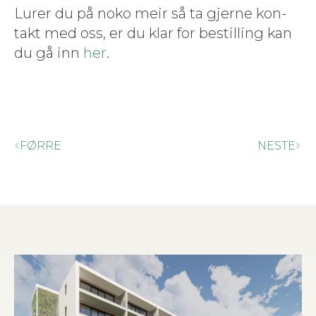
Lur­er du på noko meir så ta gjerne kon­
takt med oss, er du klar for bestill­ing kan
du gå inn
her
.
FØRRE
NESTE