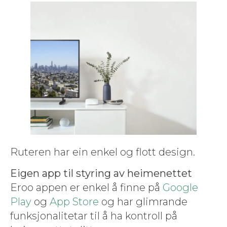
Ruteren har ein enkel og flott design.
Eigen app til styring av heimenet­tet
Eroo appen er enkel å finne på
Google
Play
og
App Store
og har glim­rande
funksjon­alite­tar til å ha kon­troll på