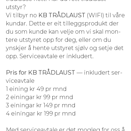
utstyr?
Vi tilbyr no
KB TRÅDLAUST
(WIFI) til våre
kun­dar. Dette er eit til­leg­gspro­dukt der
du som kunde kan vel­je om vi skal mon­
tere utstyret opp for deg, eller om du
ynskjer å hente utstyret sjølv og set­je det
opp. Ser­viceav­tale er inklud­ert.
Pris for KB TRÅDLAUST
— inklud­ert ser­
viceav­tale
1 ein­ing kr 49 pr mnd
2 einingar kr 99 pr mnd
3 einingar kr 149 pr mnd
4 einingar kr 199 pr mnd
Med ser­viceav­tale er det mog­leg for oss å