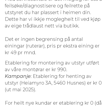
feilsøke/diagnostisere og feil­rette på
utstyret du har plassert i heimen din.
Dette har vi ikkje moglegheit til ved kjøp
av eige tråd­laust nett via butikk.
Det er ingen begrens­ing på antal
einingar (ruter­ar), pris pr ekstra ein­ing er
kr 49 pr mnd.
Etab­ler­ing for mon­ter­ing av utstyr utført
av våre mon­tørar er kr 990.
Kam­pan­je
: Etab­ler­ing for hent­ing av
utstyr (Heiamy­ro 3A, 5460 Husnes) er kr 0
(ut mai 2025).
For heilt nye kun­dar er etab­ler­ing kr 0 (då