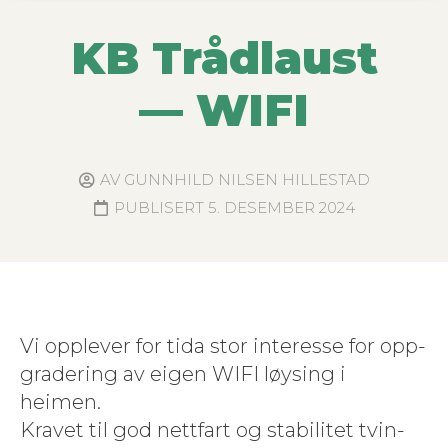
KB Trådlaust
— WIFI
AV
GUNNHILD NILSEN HILLESTAD
PUBLISERT
5. DESEMBER 2024
Vi opplever for tida stor inter­esse for opp­
grader­ing av eigen WIFI løys­ing i
heimen.
Kravet til god net­t­fart og sta­bilitet tvin­