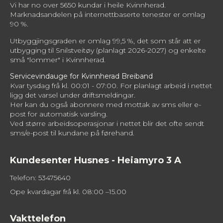
Vi har no over 5650 kundar i heile Kvinnherad.
Marknadsandelen på internettbaserte tenester er omlag
90 %.
Utbyggjingsgraden er omlag 99,5 %, det som står att er
utbygging til Snilstveitøy (planlagt 2026-2027) og enkelte
små "lommer" i Kvinnherad.
Servicevindauge for Kvinnherad Breiband
Kvar tysdag frå kl. 00:01 - 07:00. For planlagt arbeid i nettet
ligg det varsel under driftsmeldingar.
Her kan du også abonnere med mottak av sms eller e-
post for automatisk varsling.
Ved større arbeidsoperasjonar i nettet blir det ofte sendt
sms/e-post til kundane på førehand.
Kundesenter Husnes - Heiamyro 3 A
Telefon: 53475640
Ope kvardagar frå kl. 08:00 –15.00
Vakttelefon