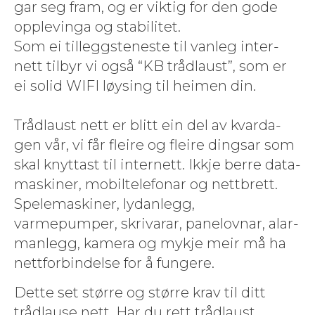
gar seg fram, og er vik­tig for den gode
opplevin­ga og sta­bilitet.
Som ei til­leg­g­sten­este til van­leg inter­
nett tilbyr vi også “KB tråd­laust”, som er
ei sol­id WIFI løys­ing til heimen din.
Tråd­laust nett er blitt ein del av kvarda­
gen vår, vi får fleire og fleire dingsar som
skal knyt­tast til inter­nett. Ikkje berre data­
mask­in­er, mobil­tele­fonar og net­tbrett.
Spele­mask­in­er, lydan­legg,
varmepumper, skri­varar, pan­elov­nar, alar­
man­legg, kam­era og myk­je meir må ha
net­tforbindelse for å fungere.
Dette set større og større krav til ditt
tråd­lause nett. Har du rett tråd­laust