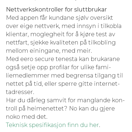
Nettverk­skon­troller for slut­tbrukar
Med appen får kun­dane sjølv over­sikt
over eige nettverk, med innsyn i tilkobla
klien­tar, moglegheit for å kjøre test av
net­t­fart, sjekke kvaliteten på tilkobling
mel­lom einingane, med meir.
Med eero secure ten­es­ta kan brukarane
også set­je opp pro­fi­lar for ulike fam­i­
liemedlem­mer med begren­sa til­gang til
net­tet på tid, eller sperre gitte inter­net­
tadress­er.
Har du dår­leg samvit for mang­lande kon­
troll på heimenet­tet? No kan du gjere
noko med det.
Teknisk spe­si­fikasjon finn du her
.