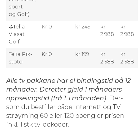
sport
og Golf)
⛳Telia
Kr 0
kr 249
kr
kr
Viasat
2 988
2 988
Golf
Telia Rik­
Kr 0
kr 199
kr
kr
sto­to
2 388
2 388
Alle tv pakkane har ei bind­ingstid på 12
månad­er. Deretter gjeld 1 månaders
opp­sei­ingstid (frå 1. i månaden).
Der­
som du bestiller både inter­nett og TV
strøyming 60 eller 120 poeng er prisen
inkl. 1 stk tv-dekoder.