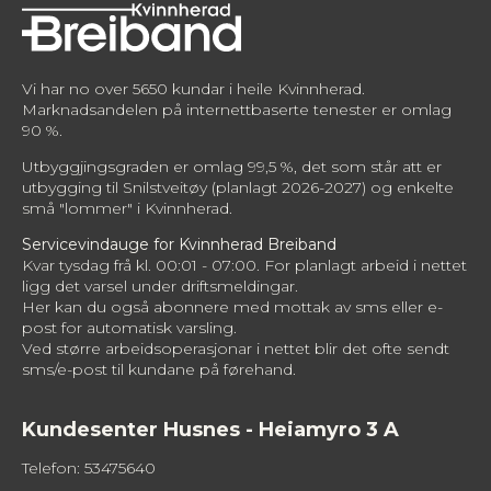
Vi har no over 5650 kundar i heile Kvinnherad.
Marknadsandelen på internettbaserte tenester er omlag
90 %.
Utbyggjingsgraden er omlag 99,5 %, det som står att er
utbygging til Snilstveitøy (planlagt 2026-2027) og enkelte
små "lommer" i Kvinnherad.
Servicevindauge for Kvinnherad Breiband
Kvar tysdag frå kl. 00:01 - 07:00. For planlagt arbeid i nettet
ligg det varsel under driftsmeldingar.
Her kan du også abonnere med mottak av sms eller e-
post for automatisk varsling.
Ved større arbeidsoperasjonar i nettet blir det ofte sendt
sms/e-post til kundane på førehand.
Kundesenter Husnes - Heiamyro 3 A
Telefon: 53475640