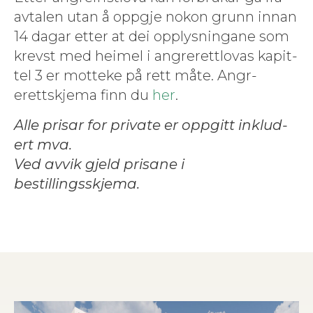
avtal­en utan å oppg­je nokon grunn innan
14 dagar etter at dei opplysningane som
krevst med heimel i angr­erett­lo­vas kapit­
tel 3 er mot­teke på rett måte. Angr­
erettskje­ma finn du
her
.
Alle pris­ar for pri­vate er oppgitt inklud­
ert mva.
Ved avvik gjeld prisane i
bestillingsskjema.