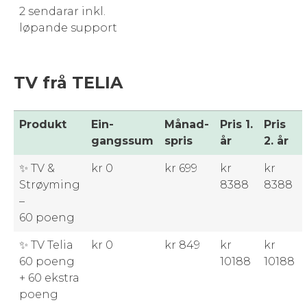
2 sendarar inkl.
løpande support
TV frå TELIA
Pro­dukt
Ein­
Månad­
Pris 1.
Pris
gangssum
spris
år
2. år
✨ TV &
kr 0
kr 699
kr
kr
Strøyming
8388
8388
–
60 poeng
✨ TV Telia
kr 0
kr 849
kr
kr
60 poeng
10188
10188
+ 60 ekstra
poeng