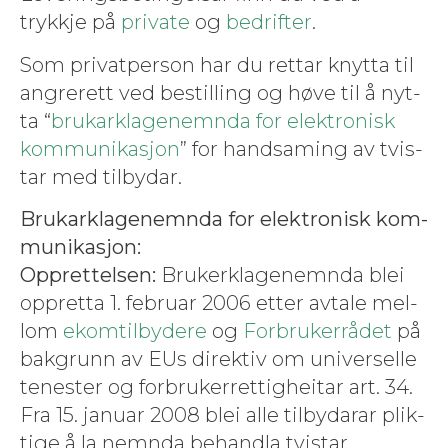
trykkje på
pri­vate
og
bedrifter
.
Som pri­vat­per­son har du ret­tar knyt­ta til
angr­erett ved bestill­ing og høve til å nyt­
ta “
brukark­la­gen­em­n­da for elek­tro­n­isk
kom­mu­nikasjon
” for hand­sam­ing av tvis­
tar med tilbydar.
Brukark­la­gen­em­n­da for elek­tro­n­isk kom­
mu­nikasjon:
Oppret­telsen:
Bruk­erk­la­gen­em­n­da blei
oppret­ta 1. feb­ru­ar 2006 etter avtale mel­
lom
ekomtil­by­dere
og
For­bruk­er­rådet
på
bak­grunn av EUs direk­tiv om uni­verselle
ten­ester og for­bruk­er­ret­tigheitar art. 34.
Fra 15. jan­u­ar 2008 blei alle tilby­darar plik­
tige å la nem­n­da behand­la tvistar.