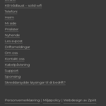
KB trådlaust – solid wifi
Telefoni
Heim
Mi side
Prislister
Nyhende
Les e‑post
Driftsmeldingar
Om oss
Kontakt oss
Kabelpåvisning
Support
Sponsing
Skreddarsydde løysingar til di bedrift?
Personvernerklæring
|
Miljøpolicy
|
Webdesign av Zpirit