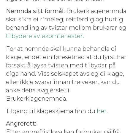
Nem­n­da sitt for­mål:
Bruk­erk­la­gen­em­n­da
skal sikra ei rime­leg, ret­tfer­dig og hur­tig
behan­dling av tvis­tar mel­lom brukarar og
tilby­dere av ekomtenester.
For at nem­n­da skal kun­na behand­la ei
klage, er det ein føre­set­nad at du fyrst har
forsøkt å løysa tvis­ten med tilby­dar på
eiga hand. Viss sel­skapet avs­leg di klage,
eller ikkje svarar innan tre vek­er, kan du
anke deira avg­jer­sle til
Brukerklagenemnda.
Til­gang til klageskje­ma finn du
her.
Angr­erett:
Etter angre­frist­lo­va kan for­brukar gå frå