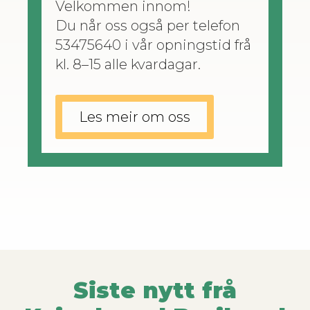
Velkom­men innom!
Du når oss også per tele­fon
53475640 i vår opn­ingstid frå
kl. 8–15 alle kvardagar.
Les meir om oss
Siste nytt frå