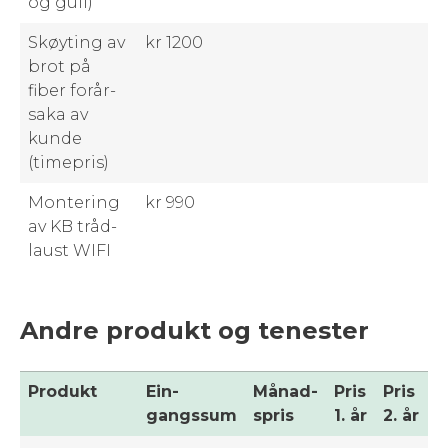
og gull)
Skøyt­ing av
kr 1200
brot på
fiber forår­
sa­ka av
kunde
(timepris)
Mon­ter­ing
kr 990
av KB tråd­
laust WIFI
Andre produkt og tenester
Pro­dukt
Ein­
Månad­
Pris
Pris
gangssum
spris
1. år
2. år