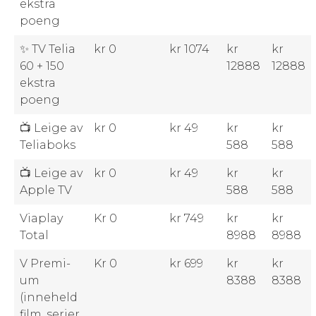
ekstra
poeng
✨ TV Telia
kr 0
kr 1074
kr
kr
60 + 150
12888
12888
ekstra
poeng
📺 Leige av
kr 0
kr 49
kr
kr
Teliaboks
588
588
📺 Leige av
kr 0
kr 49
kr
kr
Apple TV
588
588
Viaplay
Kr 0
kr 749
kr
kr
Total
8988
8988
V Pre­mi­
Kr 0
kr 699
kr
kr
um
8388
8388
(inneheld
film, serier,