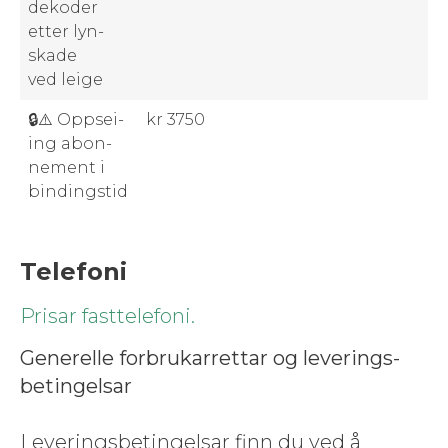
dekoder
etter lyn­
skade
ved leige
🔒⚠️ Opp­sei­
kr 3750
ing abon­
nement i
bindingstid
Telefoni
Pris­ar fasttelefoni.
Generelle for­brukar­ret­tar og lev­er­ings­
betingel­sar
Lev­er­ings­betingel­sar finn du ved å