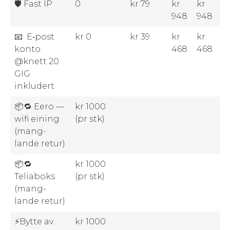
🛡️ Fast IP
0
kr 79
kr
kr
948
948
📧 E‑post
kr 0
kr 39
kr
kr
kon­to
468
468
@knett 20
GIG
inkludert
📦🔁 Eero —
kr 1000
wifi ein­ing
(pr stk)
(mang­
lande retur)
📦🔁
kr 1000
Teliaboks
(pr stk)
(mang­
lande retur)
⚡Bytte av
kr 1000