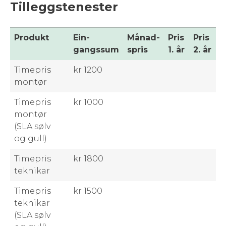
Tilleggstenester
Pro­dukt
Ein­
Månad­
Pris
Pris
gangssum
spris
1. år
2. år
Timepris
kr 1200
mon­tør
Timepris
kr 1000
mon­tør
(SLA sølv
og gull)
Timepris
kr 1800
teknikar
Timepris
kr 1500
teknikar
(SLA sølv