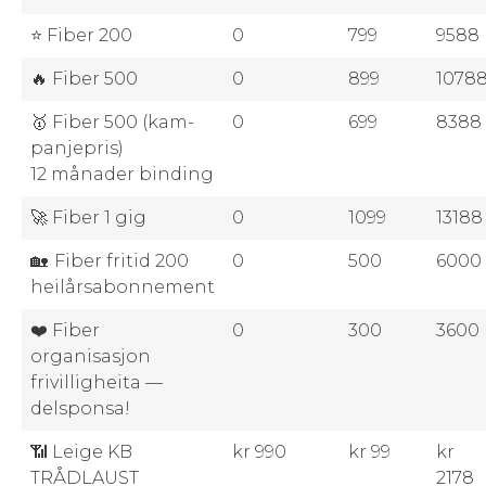
⭐ Fiber 200
0
799
9588
🔥 Fiber 500
0
899
1078
🥇 Fiber 500 (kam­
0
699
8388
pan­jepris)
12 månad­er binding
🚀 Fiber 1 gig
0
1099
13188
🏡 Fiber fritid 200
0
500
6000
heilårsabonnement
❤️ Fiber
0
300
3600
organisasjon
friv­il­lighei­ta —
delsponsa!
📶 Leige KB
kr 990
kr 99
kr
TRÅDLAUST
2178