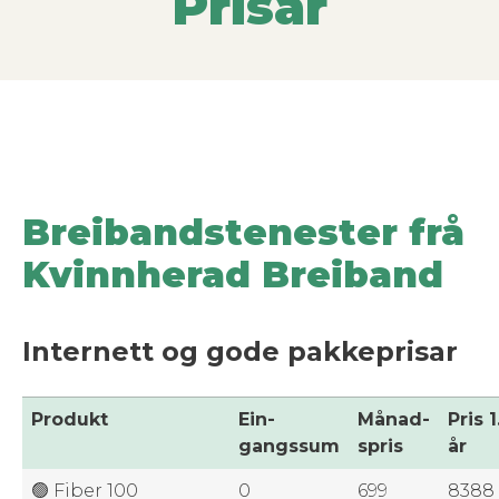
Prisar
Breibandstenester frå
Kvinnherad Breiband
Internett og gode pakkeprisar
Pro­dukt
Ein­
Månad­
Pris 1
gangssum
spris
år
🟢 Fiber 100
0
699
8388