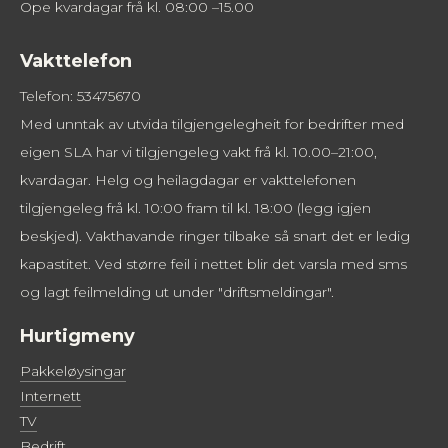
Ope kvardagar frå kl. 08:00 –15.00
Vakttelefon
Telefon: 53475670
Med unntak av utvida tilgjengelegheit for bedrifter med
eigen SLA har vi tilgjengeleg vakt frå kl. 10.00–21:00,
kvardagar. Helg og heilagdagar er vakttelefonen
tilgjengeleg frå kl. 10:00 fram til kl. 18:00 (legg igjen
beskjed). Vakthavande ringer tilbake så snart det er ledig
kapastitet. Ved større feil i nettet blir det varsla med sms
og lagt feilmelding ut under "driftsmeldingar".
Hurtigmeny
Pakkeløysingar
Internett
TV
Bedrift