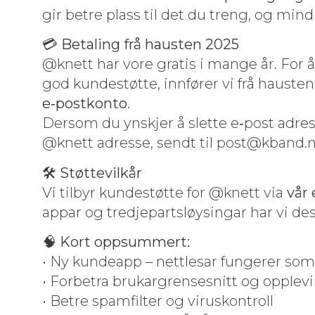
gir betre plass til det du treng, og min­
💳
Betal­ing frå hausten 2025
@knett har vore gratis i mange år. For å 
god kun­destøtte, inn­før­er vi frå hauste
e‑postkonto
.
Der­som du ynskjer å slette e‑post adres­s
@knett adresse, sendt til
post@kband.
🛠
Støt­tevilkår
Vi tilbyr kun­destøtte for @knett via
vår 
appar og tred­jepart­sløysin­gar har vi de
🧠
Kort opp­sum­mert:
• Ny kun­deapp – net­tle­sar fun­ger­er som
• For­be­tra brukar­grens­es­nitt og opplev­
• Betre spam­fil­ter og viruskon­troll