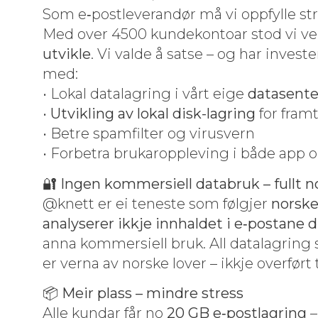
Som e‑postleverandør må vi opp­fylle stren
Med over 4500 kun­dekon­toar stod vi ved 
utvikle
. Vi valde å satse – og har invester
med:
• Lokal data­la­gring i vårt eige
datasen­t
•
Utvikling av lokal disk-lagring
for fram­
• Betre spam­fil­ter og virusvern
• For­be­tra brukarop­plev­ing i både app
🔐
Ingen kom­mer­siell data­bruk – fullt n
@knett er ei ten­este som føl­gjer
norske
analy­ser­er ikkje innhaldet i e‑postane 
anna kom­mer­siell bruk. All data­la­gring 
er ver­na av norske lover – ikkje over­ført 
📦
Meir plass – min­dre stress
Alle kun­dar får no
20 GB e‑postlagring
–