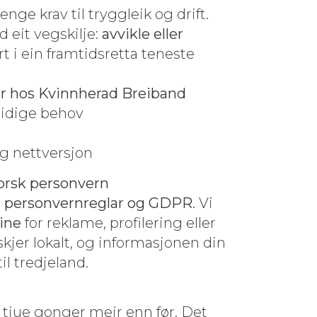
ge krav til tryg­gleik og drift.
eit veg­skil­je:
avvikle eller
t i ein framtid­sret­ta ten­este
er hos Kvinnher­ad Breiband
tidi­ge behov
 og nettversjon
orsk per­son­vern
 per­son­vern­reglar og GDPR
. Vi
dine
for reklame, pro­fi­ler­ing eller
skjer lokalt, og infor­masjo­nen din
til tredjeland.
 tjue gonger meir enn før. Det