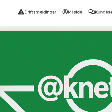
Driftsmeldingar
Mi side
Kundese