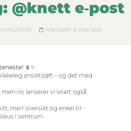
: @knett e‑post
N HILLESTAD
PUBLISERT
13. JUNI 2025
ten­este!
📱✨
ikke­leg ansik­t­sløft – og det med
 men no lanser­er vi snart også
tt, meir over­sikt og enkel til­
fokus i sentrum.