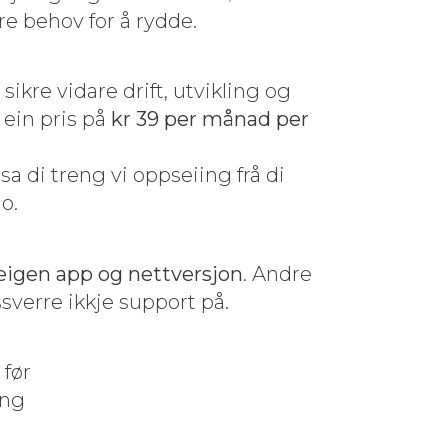
dre behov for å rydde.
sikre vidare drift, utvikling og
n ein pris på
kr 39 per månad per
a di treng vi opp­sei­ing frå di
no
.
eigen app og nettver­sjon
. Andre
ssverre ikkje sup­port på.
 før
ing