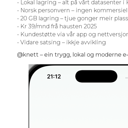
• Lokal lagring – alt på vårt datasen­ter i
• Norsk per­son­vern – ingen kom­mer­siel
• 20 GB lagring – tjue gonger meir plas
• Kr 39/mnd frå hausten 2025
• Kun­destøtte via vår app og nettver­sjo
• Vidare sats­ing – ikkje avvikling
@knett – ein trygg, lokal og mod­erne e‑