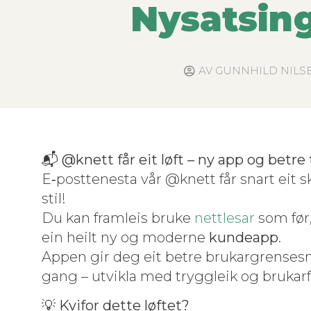
Nysatsing
AV
GUNNHILD NILSE
📬
@knett får eit løft – ny app og betre 
E‑posttenesta vår @knett får snart eit sk
stil!
Du kan fram­leis bruke
net­tle­sar
som før,
ein heilt ny og mod­erne
kun­deapp
.
Appen gir deg eit betre brukar­grens­es­ni
gang – utvikla med tryg­gleik og brukar­
💡
Kvi­for dette løftet?