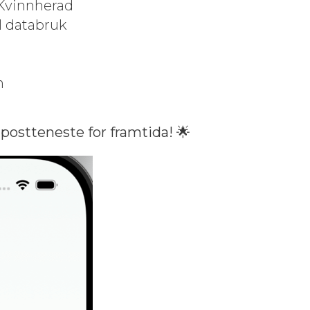
 Kvinnher­ad
l data­bruk
s
n
postteneste for framti­da!
🌟