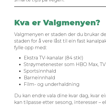
Kva er Valgmenyen?
Val­gmenyen er staden der du brukar dei 
staden for å vere låst til ein fast kanal­pa
fylle opp med:
Ekstra TV-kanalar (84 stk!)
Strøymeten­ester som HBO Max, TV 2 
Sportsinnhald
Barneinnhald
Film- og underhaldning
Du kan endre vala dine kvar dag, kvar e
kan tilpasse etter sesong, inter­ess­er – 