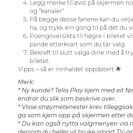
Legg merke til øvst på skjer­men no 
og “kanaler”
På begge desse fanene kan du vel­je 
ha, og trykk ein gong til på det du vil
Poen­gover­sik­ta til høgre i biletet vi
pande etterk­vart som du tar valg
Bekreft til slutt val­ga dine med å tr
biletet.
Vipps – så er innhaldet oppdatert 🌟
Merk:
* Ny kunde? Telia Play kjem med eit fø
endrar du slik som beskrive over.
* Visse strøymeten­ester krev til­leg­gsak
ga som kjem opp på skjer­men etter du h
* Du kan også nyt­ta val­gmenyen via n
der­som du heller vil bruke smart TV-ap