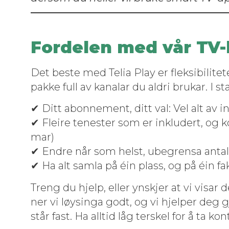
Fordelen med vår TV-
Det beste med Telia Play er flek­si­bilitet
pakke full av kanalar du aldri brukar. I s
✔ Ditt abon­nement, ditt val: Vel alt av i
✔ Fleire ten­ester som er inklud­ert, og k
mar)
✔ Endre når som helst, ube­gren­sa antal
✔ Ha alt sam­la på éin plass, og på éin f
Treng du hjelp, eller ynskjer at vi vis­a
ner vi løysin­ga godt, og vi hjelper deg 
står fast. Ha alltid låg terskel for å ta kon