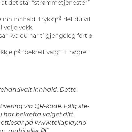
at det står “strøm­met­jen­ester”
inn innhald. Trykk på det du vil
 vel­je vekk.
s­ar kva du har tilgjen­ge­leg fortlø­
ykkje på “bekreft valg” til høgre i
re­hand­valt innhald. Dette
­tiver­ing via QR-kode. Følg ste­
ar bekref­ta val­get ditt.
et­tle­sar på www.teliaplay.no
p, mobil eller PC.