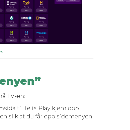
r.
menyen”
frå TV-en:
m­si­da til Telia Play kjem opp
ollen slik at du får opp sidemenyen