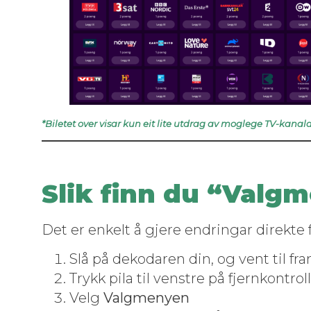
*Biletet over visar kun eit lite utdrag av moglege TV-kanala
Slik finn du “Valg
Det er enkelt å gjere endringar direk­te 
Slå på deko­daren din, og vent til fra
Trykk pila til ven­stre på fjernkon­tr
Velg
Val­gmenyen