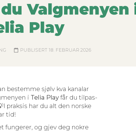
r du Valgmenyen 
elia Play
NG
PUBLISERT
18. FEBRUAR 2026
kan bestemme sjølv kva kanalar
­gmenyen i
Telia Play
får du tilpas­
 💡I prak­sis har du alt den norske
ar tid!
det fun­ger­er, og gjev deg nokre