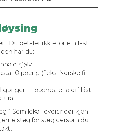
løysing
en. Du betaler ikkje for ein fast
taden har du:
nnhald sjølv
ostar 0 poeng (f.eks. Norske fil­
l gonger — poen­ga er aldri låst!
aktura
r deg? Som lokal leverandør kjen­
gjerne steg for steg der­som du
takt!