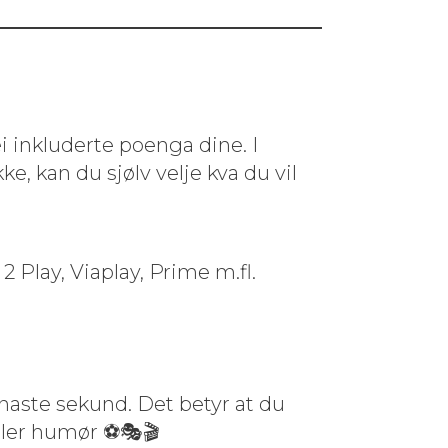
inklud­erte poen­ga dine. I
kke, kan du sjølv vel­je kva du vil
Play, Viaplay, Prime m.fl.
inaste sekund. Det betyr at du
eller humør ⚽️🎭🎬