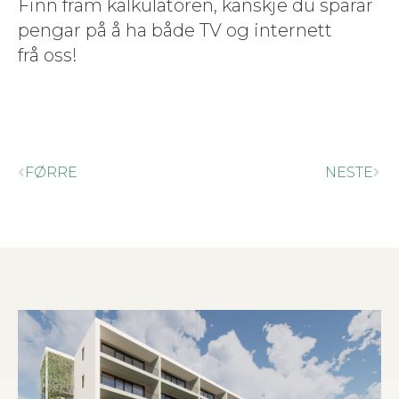
Finn fram kalku­la­toren, kan­skje du sparar
pen­gar på å ha både TV og inter­nett
frå oss!
FØRRE
NESTE