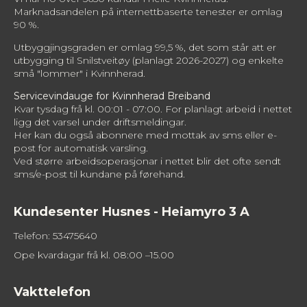
Marknadsandelen på internettbaserte tenester er omlag
90 %.
Utbyggjingsgraden er omlag 99,5 %, det som står att er
utbygging til Snilstveitøy (planlagt 2026-2027) og enkelte
små "lommer" i Kvinnherad.
Servicevindauge for Kvinnherad Breiband
Kvar tysdag frå kl. 00:01 - 07:00. For planlagt arbeid i nettet
ligg det varsel under driftsmeldingar.
Her kan du også abonnere med mottak av sms eller e-
post for automatisk varsling.
Ved større arbeidsoperasjonar i nettet blir det ofte sendt
sms/e-post til kundane på førehand.
Kundesenter Husnes - Heiamyro 3 A
Telefon: 53475640
Ope kvardagar frå kl. 08:00 –15.00
Vakttelefon