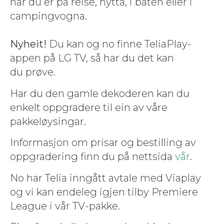
når du er på reise, hyt­ta, i båten eller i
camp­ingvogna.
Nyheit!
Du kan og no finne TeliaPlay-
appen på LG TV, så har du det kan
du prøve.
Har du den gam­le dekoderen kan du
enkelt opp­gradere til ein av våre
pakkeløysingar.
Infor­masjon om pris­ar og bestill­ing av
opp­grader­ing finn du på nettsi­da
vår
.
No har Telia inngått avtale med Viaplay
og vi kan ende­leg igjen til­by Pre­miere
League i vår TV-pakke.