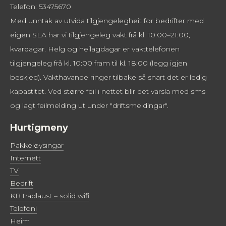
Telefon: 53475670
Med unntak av utvida tilgjengelegheit for bedrifter med
eigen SLA har vi tilgjengeleg vakt frå kl. 10.00–21:00,
kvardagar. Helg og heilagdagar er vakttelefonen
tilgjengeleg frå kl. 10:00 fram til kl. 18:00 (legg igjen
beskjed). Vakthavande ringer tilbake så snart det er ledig
kapastitet. Ved større feil i nettet blir det varsla med sms
og lagt feilmelding ut under "driftsmeldingar".
Hurtigmeny
Pakkeløysingar
Internett
TV
Bedrift
KB trådlaust – solid wifi
Telefoni
Heim