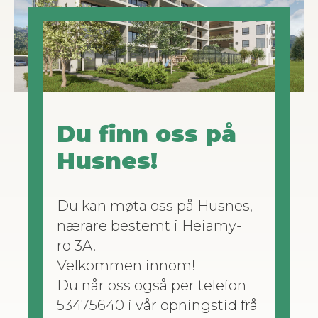
Du finn oss på
Husnes!
Du kan møta oss på Husnes,
nærare bestemt i Heiamy­
ro 3A.
Velkom­men innom!
Du når oss også per tele­fon
53475640 i vår opn­ingstid frå