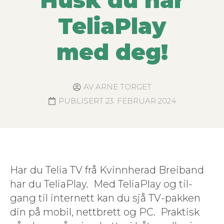
Husk du har
TeliaPlay
med deg!
AV
ARNE TORGET
PUBLISERT
23. FEBRUAR 2024
Har du Telia TV frå Kvinnher­ad Breiband
har du TeliaPlay. Med TeliaPlay og til­
gang til inter­nett kan du sjå TV-pakken
din på mobil, net­tbrett og PC. Prak­tisk