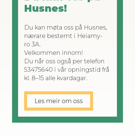
Husnes!
Du kan møta oss på Husnes,
nærare bestemt i Heiamy­
ro 3A.
Velkom­men innom!
Du når oss også per tele­fon
53475640 i vår opn­ingstid frå
kl. 8–15 alle kvardagar.
Les meir om oss