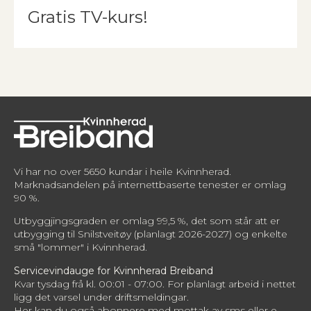
Gratis TV-kurs!
Vi har no over 5650 kundar i heile Kvinnherad.
Marknadsandelen på internettbaserte tenester er omlag
90 %.
Utbyggjingsgraden er omlag 99,5 %, det som står att er
utbygging til Snilstveitøy (planlagt 2026-2027) og enkelte
små "lommer" i Kvinnherad.
Servicevindauge for Kvinnherad Breiband
Kvar tysdag frå kl. 00:01 - 07:00. For planlagt arbeid i nettet
ligg det varsel under driftsmeldingar.
Her kan du også abonnere med mottak av sms eller e-