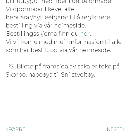
blir utbygd med fiber i dette området.
Vi opp­modar likev­el alle
bebuarar/hytteeigarar til å reg­istrere
bestill­ing via vår heime­side.
Bestill­ingsskje­ma finn du
her
.
Vi vil kome med meir infor­masjon til alle
som har bestilt og via vår heime­side.
PS. Bilete på fram­si­da av saka er teke på
Sko­r­po, naboøya til Snilstveitøy.
FØRRE
NESTE