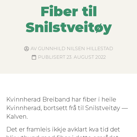
Fiber til
Snilstveitøy
AV
GUNNHILD NILSEN HILLESTAD
PUBLISERT
23. AUGUST 2022
Kvinnher­ad Breiband har fiber i heile
Kvinnher­ad, bort­sett frå til Snil­stveitøy —
Kalven.
Det er fram­leis ikkje avk­lart kva tid det